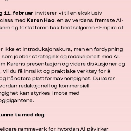
 11. februar
inviterer vi til en eksklusiv
class med
Karen Hao
, en av verdens fremste AI-
ikere og forfatteren bak bestselgeren «Empire of
er ikke et introduksjonskurs, men en fordypning
g som jobber strategisk og redaksjonelt med AI.
m Karens presentasjon og videre diskusjoner og
, vil du få innsikt og praktiske verktøy for å
 og håndtere plattformavhengighet. Du lærer
vordan redaksjonell og kommersiell
gighet kan styrkes i møte med
ogigigantene.
 kunne ta med deg:
ydeligere rammeverk for hvordan AI påvirker