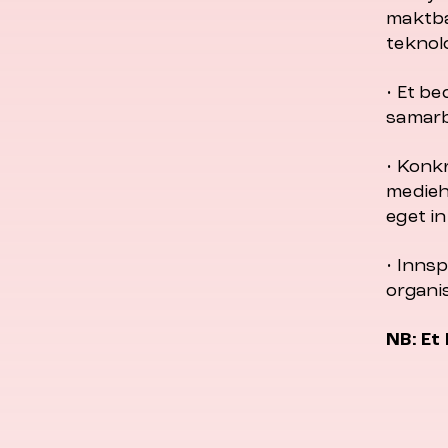
maktba
teknol
• Et b
samarb
• Konkr
medieh
eget i
• Innsp
organi
NB: Et