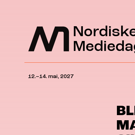
Hopp til hovedinnhold
Nordisk
Medieda
12.–14. mai, 2027
BL
MA