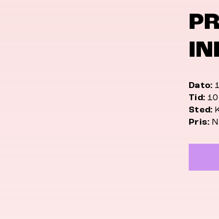
P
I
Dato:
1
Tid:
10:
Sted:
K
Pris:
NO