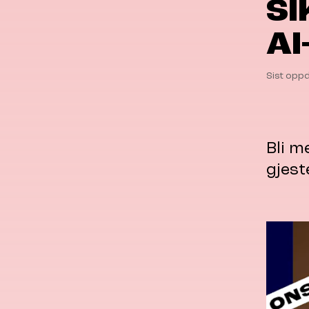
SI
AI
Sist oppd
Bli m
gjest