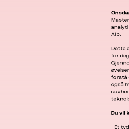
Onsdag
Master
analyt
AI».
Dette 
for de
Gjenno
øvelser
forstå
også h
uavhen
teknol
Du vil
• Et t