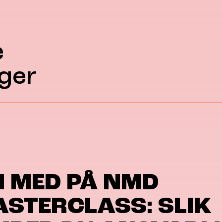
e
ger
I MED PÅ NMD
STERCLASS: SLIK