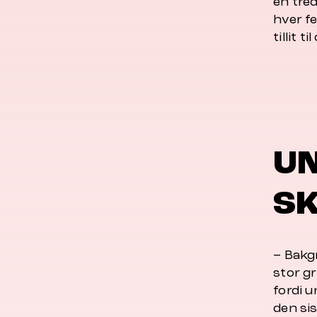
en tred
hver f
tillit 
UN
SK
– Bakgr
stor g
fordi u
den si