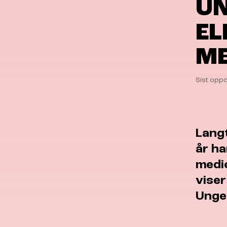
UN
EL
ME
Sist oppd
Langt
år ha
medie
vise
Unge 