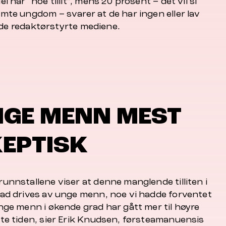
el har “noe tillit”, mens 20 prosent – det vil si
emte ungdom – svarer at de har ingen eller lav
til de redaktørstyrte mediene.
GE MENN MEST
EPTISK
unnstallene viser at denne manglende tilliten i
rad drives av unge menn, noe vi hadde forventet
nge menn i økende grad har gått mer til høyre
ste tiden, sier Erik Knudsen, førsteamanuensis