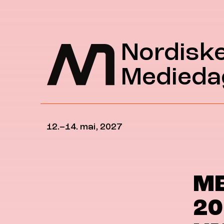
Hopp til hovedinnhold
Nordisk
Medieda
12.–14. mai, 2027
ME
20