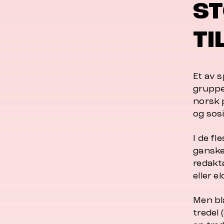
ST
TI
Et av s
gruppe
norsk 
og sosi
I de fl
ganske 
redakt
eller e
Men bl
tredel