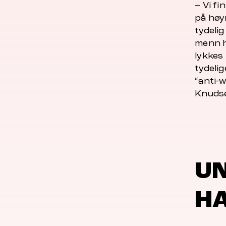
– Vi fi
på høyr
tydeli
menn h
lykkes 
tydeli
“anti-w
Knuds
UN
HA