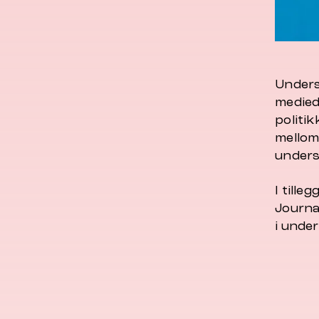
Unders
medied
politi
mellom
unders
I till
Journa
i unde