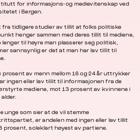
stitutt for informasjons- og medievitenskap ved
itetet i Bergen.
 fra tidligere studier av tillit at folks politiske
unkt henger sammen med deres tillit til mediene,
o lenger til høyre man plasserer seg politisk,
er sannsynlig er det at man har lav tillit til
e.
8 prosent av menn mellom 16 og 24 år uttrykker
ar ingen eller lav tillit til informasjonen fra de
ørstyrte mediene, mot 13 prosent av kvinnene i
alder.
de unge som sier at de vil stemme
ittspartiet, er andelen med ingen eller lav tillit
8 prosent, soleklart høyest av partiene.