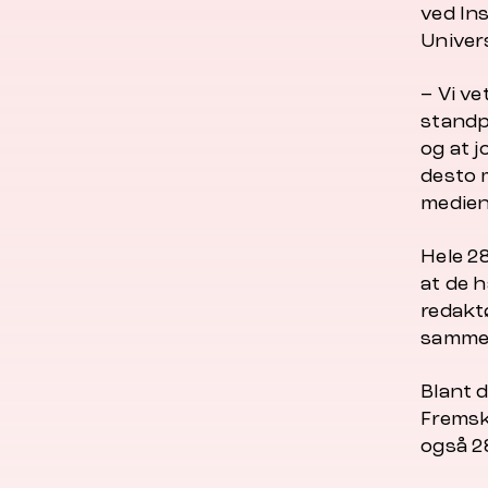
ved In
Univers
– Vi vet
standp
og at j
desto m
medien
Hele 2
at de h
redakt
samme 
Blant 
Fremskr
også 2