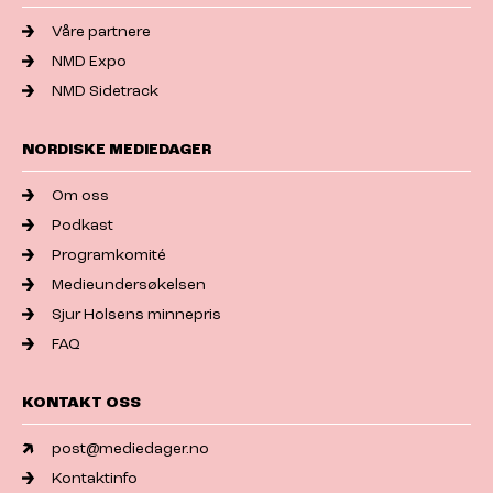
Våre partnere
NMD Expo
NMD Sidetrack
NORDISKE MEDIEDAGER
Om oss
Podkast
Programkomité
Medieundersøkelsen
Sjur Holsens minnepris
FAQ
KONTAKT OSS
post@mediedager.no
Kontaktinfo