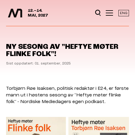
Mediedager
Hopp til hovedinnhold
12.–14.
ENG
MAI, 2027
NY SESONG AV "HEFTYE MØTER
FLINKE FOLK"!
Sist oppdatert: 01. september, 2025
Torbjørn Røe Isaksen, politisk redaktør i E24, er første
mann ut i høstens sesong av "Heftye møter flinke
folk" - Nordiske Mediedagers egen podkast.