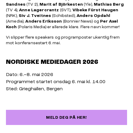
Sandnes
(TV 2),
Marit af Björkesten
(Yle),
Mathias Berg
(TV 4),
Anne Lagercrantz
(SVT),
Vibeke Fürst Haugen
(NRK),
Siv J. Tveitnes
(Schibsted),
Anders Opdahl
(Amedia),
Anders Eriksson
(Bonnier News) og
Per Axel
Koch
(Polaris Media) er allerede klare. Flere navn kommer!
Vi slipper flere speakers og programposter ukentlig frem
mot konferansestart 6. mai.
NORDISKE MEDIEDAGER 2026
Dato: 6.–8. mai 2026
Programmet startet onsdag 6. mai kl. 14.00
Sted: Grieghallen, Bergen
MELD DEG PÅ HER!