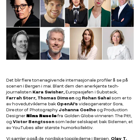
Det blir flere tonenagivende internasjonale profiler å se på
scenen i Bergen i mai. Blant dem den anerkjente tech-
journalisten
Kara Swisher,
Europasjefen i Substack,
Farrah
Storr,
Thomas
Dimson
og
Rohan
Sahai
som er to
av hovedutviklerne bak
OpenAI’s
videogenerator Sora,
Director of Photography
Johanna
Coelho
og
Production
Designer
Nina Ruscio
fra Golden Globe-vinneren
The Pitt
,
og
Victor Bengtsson
som leder selskapet bak Sidemen, et
av YouTubes aller største humorkollektiv.
Vi samler også de nordiske topplederne i Bergen.
Olav T.