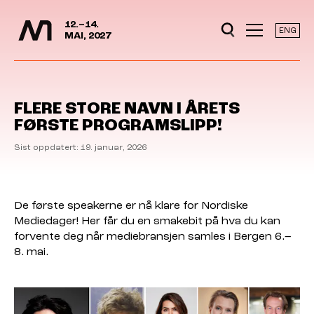
Mediedager
Hopp til hovedinnhold
12.–14.
ENG
MAI, 2027
FLERE STORE NAVN I ÅRETS
FØRSTE PROGRAMSLIPP!
Sist oppdatert: 19. januar, 2026
De første speakerne er nå klare for Nordiske
Mediedager! Her får du en smakebit på hva du kan
forvente deg når mediebransjen samles i Bergen 6.–
8. mai.