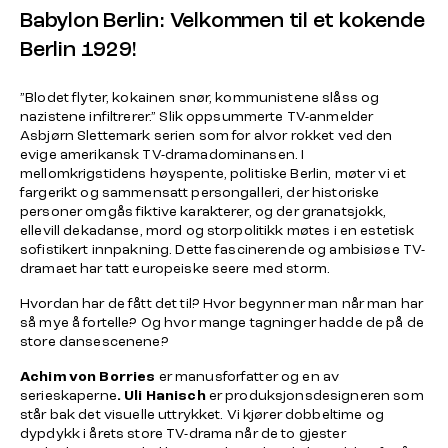
Babylon Berlin: Velkommen til et kokende
Berlin 1929!
”Blodet flyter, kokainen snør, kommunistene slåss og
nazistene infiltrerer.” Slik oppsummerte TV-anmelder
Asbjørn Slettemark serien som for alvor rokket ved den
evige amerikansk TV-dramadominansen. I
mellomkrigstidens høyspente, politiske Berlin, møter vi et
fargerikt og sammensatt persongalleri, der historiske
personer omgås fiktive karakterer, og der granatsjokk,
ellevill dekadanse, mord og storpolitikk møtes i en estetisk
sofistikert innpakning. Dette fascinerende og ambisiøse TV-
dramaet har tatt europeiske seere med storm.
Hvordan har de fått det til? Hvor begynner man når man har
så mye å fortelle? Og hvor mange tagninger hadde de på de
store dansescenene?
Achim von Borries
er manusforfatter og en av
serieskaperne
. Uli Hanisch
er produksjonsdesigneren som
står bak det visuelle uttrykket. Vi kjører dobbeltime og
dypdykk i årets store TV-drama når de to gjester