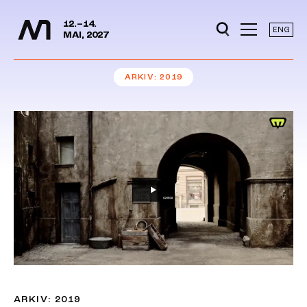
Mediedager
Hopp til hovedinnhold
12.–14.
ENG
MAI, 2027
ARKIV
2019
ARKIV: 2019