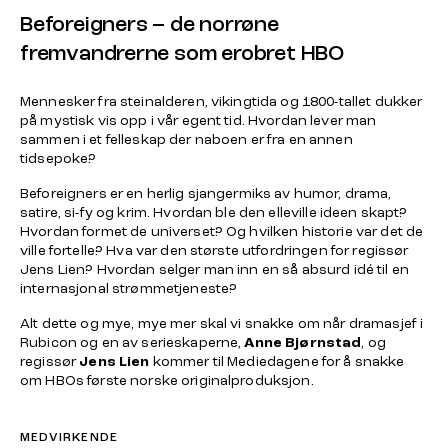
Beforeigners – de norrøne
fremvandrerne som erobret HBO
Mennesker fra steinalderen, vikingtida og 1800-tallet dukker
på mystisk vis opp i vår egent tid. Hvordan lever man
sammen i et felleskap der naboen er fra en annen
tidsepoke?
Beforeigners er en herlig sjangermiks av humor, drama,
satire, si-fy og krim. Hvordan ble den elleville ideen skapt?
Hvordan formet de universet? Og hvilken historie var det de
ville fortelle? Hva var den største utfordringen for regissør
Jens Lien? Hvordan selger man inn en så absurd idé til en
internasjonal strømmetjeneste?
Alt dette og mye, mye mer skal vi snakke om når dramasjef i
Rubicon og en av serieskaperne,
Anne Bjørnstad
, og
regissør
Jens Lien
kommer til Mediedagene for å snakke
om HBOs første norske originalproduksjon.
MEDVIRKENDE