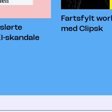
Fartsfylt wo
slørte
med Clipsk
I-skandale