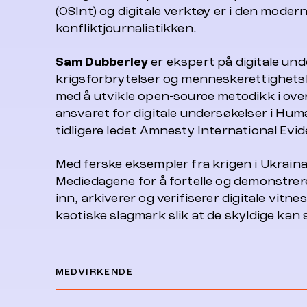
(OSInt) og digitale verktøy er i den moder
konfliktjournalistikken.
Sam Dubberley
er ekspert på digitale un
krigsforbrytelser og menneskerettighets
med å utvikle open-source metodikk i over 
ansvaret for digitale undersøkelser i Hu
tidligere ledet Amnesty International Evi
Med ferske eksempler fra krigen i Ukrain
Mediedagene for å fortelle og demonstre
inn, arkiverer og verifiserer digitale vitn
kaotiske slagmark slik at de skyldige kan st
MEDVIRKENDE