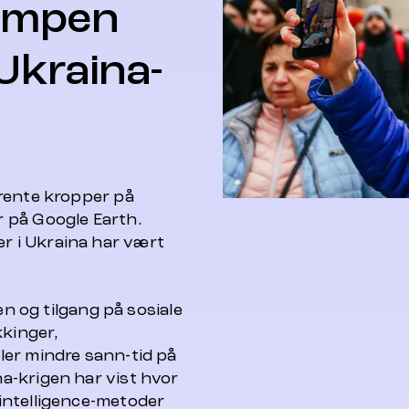
ampen
Ukraina-
rente kropper på
 på Google Earth.
 i Ukraina har vært
en og tilgang på sosiale
kkinger,
ler mindre sann-tid på
a-krigen har vist hvor
intelligence-metoder