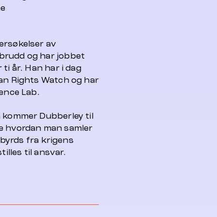
ne
dersøkelser av
brudd og har jobbet
ti år. Han har i dag
man Rights Watch og har
dence Lab.
a kommer Dubberley til
re hvordan man samler
esbyrds fra krigens
illes til ansvar.