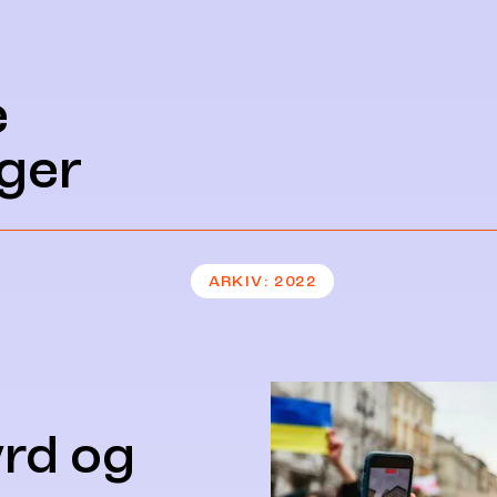
e
ger
ARKIV
2022
yrd og