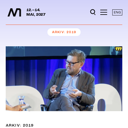
Mediedager
Hopp til hovedinnhold
12.–14.
ENG
MAI, 2027
ARKIV
2019
ARKIV: 2019