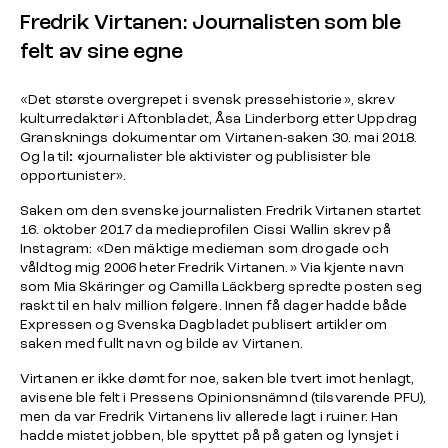
Fredrik Virtanen: Journalisten som ble
felt av sine egne
«Det største overgrepet i svensk pressehistorie», skrev
kulturredaktør i Aftonbladet, Åsa Linderborg etter Uppdrag
Gransknings dokumentar om Virtanen-saken 30. mai 2018.
Og la til
: «
journalister ble aktivister og publisister ble
opportunister».
Saken om den svenske journalisten Fredrik Virtanen startet
16. oktober 2017 da medieprofilen
Cissi Wallin
skrev på
Instagram: «Den mäktige medieman som drogade och
våldtog mig 2006 heter Fredrik Virtanen.» Via kjente navn
som Mia Skäringer og Camilla Läckberg spredte posten seg
raskt til en halv million følgere. Innen få dager hadde både
Expressen og Svenska Dagbladet publisert artikler om
saken med fullt navn og bilde av Virtanen.
Virtanen er ikke dømt for noe, saken ble tvert imot henlagt,
avisene ble felt i
Pressens Opinionsnämnd
(tilsvarende PFU),
men da var Fredrik Virtanens liv allerede lagt i ruiner. Han
hadde mistet jobben, ble spyttet på på gaten og lynsjet i