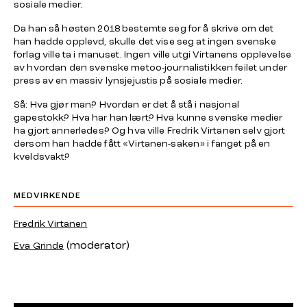
sosiale medier.
Da han så høsten 2018 bestemte seg for å skrive om det
han hadde opplevd, skulle det vise seg at ingen svenske
forlag ville ta i manuset. Ingen ville utgi Virtanens opplevelse
av hvordan den svenske metoo-journalistikken feilet under
press av en massiv lynsjejustis på sosiale medier.
Så: Hva gjør man? Hvordan er det å stå i nasjonal
gapestokk? Hva har han lært? Hva kunne svenske medier
ha gjort annerledes? Og hva ville Fredrik Virtanen selv gjort
dersom han hadde fått «Virtanen-saken» i fanget på en
kveldsvakt?
MEDVIRKENDE
Fredrik Virtanen
(moderator)
Eva Grinde