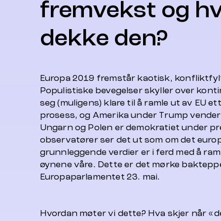
fremvekst og h
dekke den?
Europa 2019 fremstår kaotisk, konfliktfylt
Populistiske bevegelser skyller over konti
seg (muligens) klare til å ramle ut av EU et
prosess, og Amerika under Trump vender 
Ungarn og Polen er demokratiet under pr
observatører ser det ut som om det europ
grunnleggende verdier er i ferd med å ra
øynene våre. Dette er det mørke bakteppet 
Europaparlamentet 23. mai.
Hvordan møter vi dette? Hva skjer når «