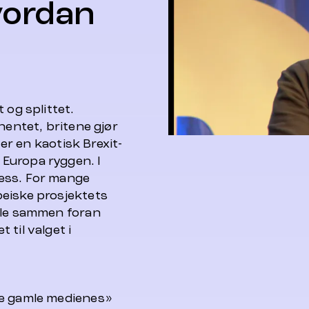
vordan
 og splittet.
nentet, britene gjør
ter en kaotisk Brexit-
Europa ryggen. I
ess. For mange
eiske prosjektets
mle sammen foran
til valget i
de gamle medienes»