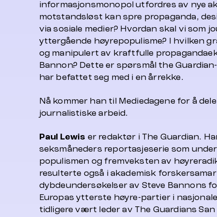
informasjonsmonopol utfordres av nye a
motstandsløst kan spre propaganda, des
via sosiale medier? Hvordan skal vi som j
yttergående høyrepopulisme? I hvilken grad
og manipulert av kraftfulle propagandae
Bannon? Dette er spørsmål the Guardian-
har befattet seg med i en årrekke.
Nå kommer han til Mediedagene for å dele 
journalistiske arbeid.
Paul Lewis
er redaktør i The Guardian. Han
seksmåneders reportasjeserie som under
populismen og fremveksten av høyreradik
resulterte også i akademisk forskersamar
dybdeundersøkelser av Steve Bannons for
Europas ytterste høyre-partier i nasjonale
tidligere vært leder av The Guardians San