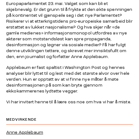
Europaparlamentet 23. mai. Valget som kan bli et
skjebnevalg. Er det grunn til å frykte at den økte spenningen
på kontinentet vil gjenspeile seg i det nye Parlamentet?
Risikerer vi at etterkrigstidens pro-europeiske samarbeid blir
erstattet av lukket nasjonalisme? Og hva skjer når «de
gamle medienes» informasjonsmonopol utfordres av nye
aktører som motstandsløst kan spre propaganda,
desinformasjon og løgner via sosiale medier? Få har fulgt
denne utviklingen tettere, og skrevet mer innsiktsfullt om
den, enn journalist og forfatter Anne Applebaum.
Applebaum er fast spaltist i Washington Post og hennes
analyser blir lyttet til og lest med det største alvor over hele
verden. Hun er opptatt av at vi finne nye måter å møte
desinformasjonen på som kan bryte gjennom
ekkokammerenes lydtette vegger.
Vi har invitert henne til å lære oss noe om hva vi har å miste.
MEDVIRKENDE
Anne Applebaum