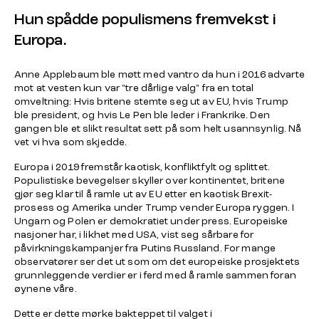
Hun spådde populismens fremvekst i
Europa.
Anne Applebaum ble møtt med vantro da hun i 2016 advarte
mot at vesten kun var "tre dårlige valg" fra en total
omveltning: Hvis britene stemte seg ut av EU, hvis Trump
ble president, og hvis Le Pen ble leder i Frankrike. Den
gangen ble et slikt resultat sett på som helt usannsynlig. Nå
vet vi hva som skjedde.
Europa i 2019 fremstår kaotisk, konfliktfylt og splittet.
Populistiske bevegelser skyller over kontinentet, britene
gjør seg klar til å ramle ut av EU etter en kaotisk Brexit-
prosess og Amerika under Trump vender Europa ryggen. I
Ungarn og Polen er demokratiet under press. Europeiske
nasjoner har, i likhet med USA, vist seg sårbare for
påvirkningskampanjer fra Putins Russland. For mange
observatører ser det ut som om det europeiske prosjektets
grunnleggende verdier er i ferd med å ramle sammen foran
øynene våre.
Dette er dette mørke bakteppet til valget i