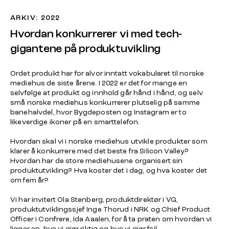
ARKIV: 2022
Hvordan konkurrerer vi med tech-
gigantene på produktuvikling
Ordet produkt har for alvor inntatt vokabularet til norske
mediehus de siste årene. I 2022 er det for mange en
selvfølge at produkt og innhold går hånd i hånd, og selv
små norske mediehus konkurrerer plutselig på samme
banehalvdel, hvor Bygdeposten og Instagram er to
likeverdige ikoner på en smarttelefon.
Hvordan skal vi i norske mediehus utvikle produkter som
klarer å konkurrere med det beste fra Silicon Valley?
Hvordan har de store mediehusene organisert sin
produktutvikling? Hva koster det i dag, og hva koster det
om fem år?
Vi har invitert Ola Stenberg, produktdirektør i VG,
produktutviklingssjef Inge Thorud i NRK og Chief Product
Officer i Confrere, Ida Aaalen, for å ta praten om hvordan vi
ligger an, hva vi gjør riktig og hva vi gjør feil.