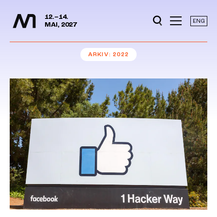
Mediedager
Hopp til hovedinnhold
12.–14.
ENG
MAI, 2027
ARKIV
2022