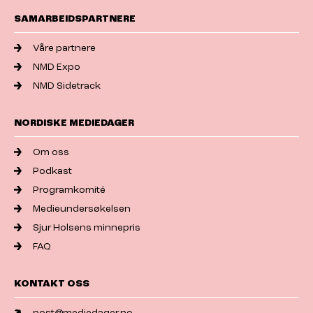
SAMARBEIDSPARTNERE
Våre partnere
NMD Expo
NMD Sidetrack
NORDISKE MEDIEDAGER
Om oss
Podkast
Programkomité
Medieundersøkelsen
Sjur Holsens minnepris
FAQ
KONTAKT OSS
post@mediedager.no