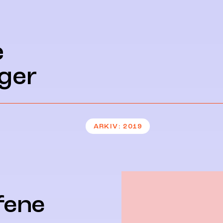
e
ger
ARKIV
2019
fene