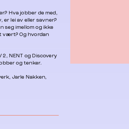
er? Hva jobber de med,
, er lei av eller savner?
n seg imellom og ikke
et vært? Og hvordan
TV 2, NENT og Discovery
jobber og tenker.
erk, Jarle Nakken,