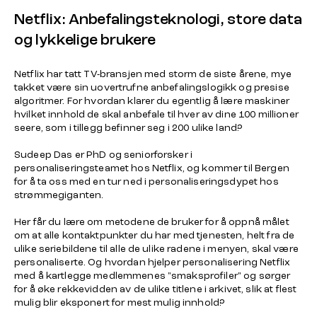
Netflix: Anbefalingsteknologi, store data
og lykkelige brukere
Netflix har tatt TV-bransjen med storm de siste årene, mye
takket være sin uovertrufne anbefalingslogikk og presise
algoritmer. For hvordan klarer du egentlig å lære maskiner
hvilket innhold de skal anbefale til hver av dine 100 millioner
seere, som i tillegg befinner seg i 200 ulike land?
Sudeep Das er PhD og seniorforsker i
personaliseringsteamet hos Netflix, og kommer til Bergen
for å ta oss med en tur ned i personaliseringsdypet hos
strømmegiganten.
Her får du lære om metodene de bruker for å oppnå målet
om at alle kontaktpunkter du har med tjenesten, helt fra de
ulike seriebildene til alle de ulike radene i menyen, skal være
personaliserte. Og hvordan hjelper personalisering Netflix
med å kartlegge medlemmenes "smaksprofiler" og sørger
for å øke rekkevidden av de ulike titlene i arkivet, slik at flest
mulig blir eksponert for mest mulig innhold?