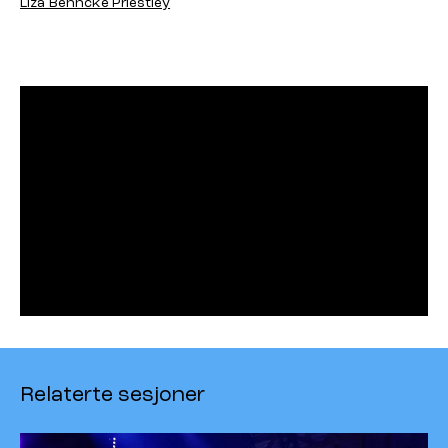
Liza Behncke Priestley
Relaterte sesjoner