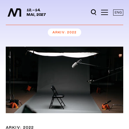
Mediedager
Hopp til hovedinnhold
12.–14.
ENG
MAI, 2027
ARKIV
2022
ARKIV: 2022