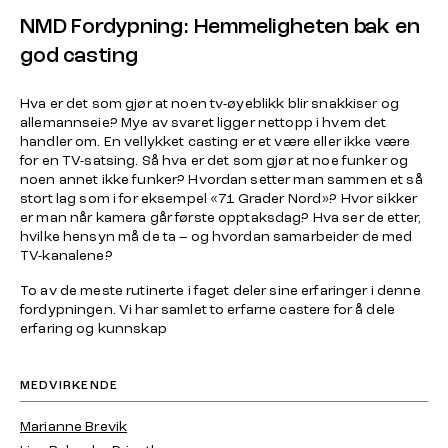
NMD Fordypning: Hemmeligheten bak en
god casting
Hva er det som gjør at noen tv-øyeblikk blir snakkiser og
allemannseie? Mye av svaret ligger nettopp i hvem det
handler om. En vellykket casting er et være eller ikke være
for en TV-satsing. Så hva er det som gjør at noe funker og
noen annet ikke funker? Hvordan setter man sammen et så
stort lag som i for eksempel «71 Grader Nord»? Hvor sikker
er man når kamera går første opptaksdag? Hva ser de etter,
hvilke hensyn må de ta – og hvordan samarbeider de med
TV-kanalene?
To av de meste rutinerte i faget deler sine erfaringer i denne
fordypningen. Vi har samlet to erfarne castere for å dele
erfaring og kunnskap
MEDVIRKENDE
Marianne Brevik