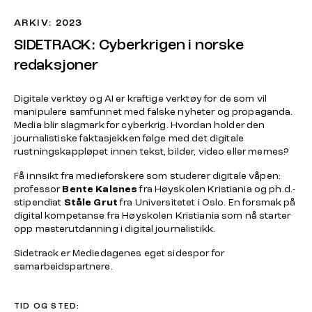
ARKIV: 2023
SIDETRACK: Cyberkrigen i norske
redaksjoner
Digitale verktøy og AI er kraftige verktøy for de som vil
manipulere samfunnet med falske nyheter og propaganda.
Media blir slagmark for cyberkrig. Hvordan holder den
journalistiske faktasjekken følge med det digitale
rustningskappløpet innen tekst, bilder, video eller memes?
Få innsikt fra medieforskere som studerer digitale våpen:
professor
Bente Kalsnes
fra Høyskolen Kristiania og ph.d.-
stipendiat
Ståle Grut
fra Universitetet i Oslo. En forsmak på
digital kompetanse fra Høyskolen Kristiania som nå starter
opp masterutdanning i digital journalistikk.
Sidetrack er Mediedagenes eget sidespor for
samarbeidspartnere.
TID OG STED: