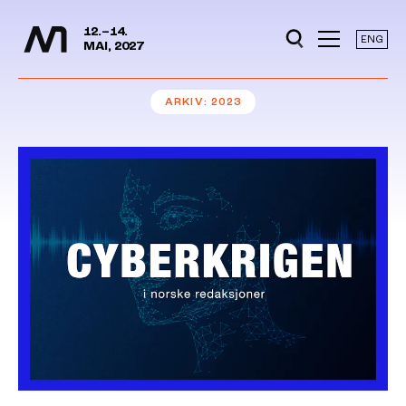
Mediedager
Hopp til hovedinnhold
12.–14.
ENG
MAI, 2027
ARKIV
2023