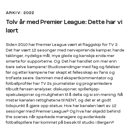
ARKIV: 2022
Tolv år med Premier League: Dette har vi
lært
Siden 2010 har Premier League vært et flaggskip for TV 2.
Det har vært 12 sesonger med nervepirrende kamper, harde
taklinger, nydelige mål, mye glede og kanskje enda mer
smerte for supporterne. Og: Det har handlet om mer enn
bare selve kampene! Studiosendinger med fag og følelser
før og etter kampene har skapt et fellesskap av fans og
trofaste seere. Sammen med ekspertkommentator og
fotballprofiler har TV 2s journalister og programledere
tilbudt fansen analyser, diskusjoner, spillerkjøp-
spekulasjoner og muligheten til å delta og si sin mening. Nå
mister kanalen rettighetene til NENT, og det er et godt
tidspunkt å gjøre opp status: Hva har kanalen lært av 12
sesonger med Premier League? Og hva har skjedd behind
the scenes når sparkede managere og avdankede
fotballspillere har kommet på besøk til studio i Bergen?