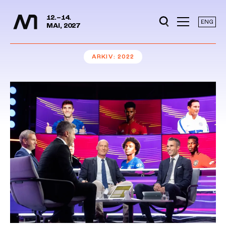
Mediedager
Hopp til hovedinnhold
12.–14.
ENG
MAI, 2027
ARKIV
2022