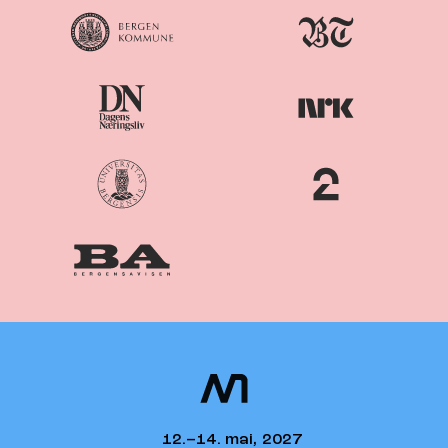
Nordiske
Nordic
Mediedager
Media Days
12.–14. mai, 2027