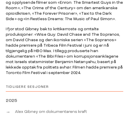
og opplysende filmer som «Enron: The Smartest Guys in the
Room», «The Crime of the Century» om den amerikanske
opioidkrisen, «The Forever Prisoner», «Taxi to the Dark
Side» og «In Restless Dreams: The Music of Paul Simon».
I fjor stod Gibney bak to kritikerroste og omtalte
produksjoner: «
Wise Guy: David Chase and The
Sopranos,
om David Chase og den ikoniske serien «
The
Sopranos»
hadde premiere på Tribeca Film Festival i juni og er nå
tilgjengelig på HBO Max. I tillegg produserte han
dokumentaren «The Bibi Files» om korrupsjonsanklagene
mot Israels statsminister Benjamin Netanyahu, basert på
lekkede opptak fra politiets avhør. Filmen hadde premiere på
Toronto Film Festival i september 2024.
TIDLIGERE SESJONER
2025
→
Alex Gibney om dokumentarens kraft