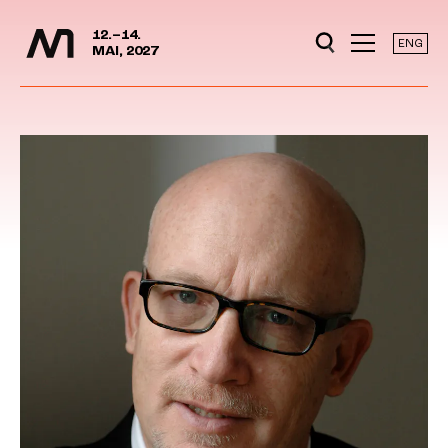
Mediedager
Hopp til hovedinnhold
12.–14.
ENG
MAI, 2027