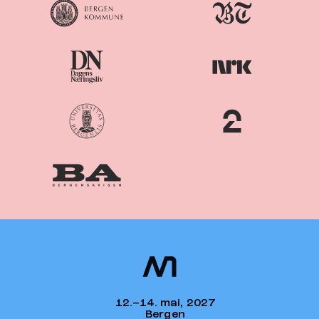
Nordiske
Nordic
Mediedager
Media Days
12.–14. mai, 2027
Bergen