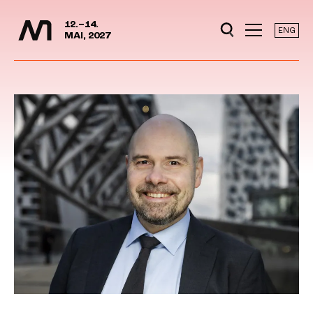
Mediedager
Hopp til hovedinnhold
12.–14.
ENG
MAI, 2027