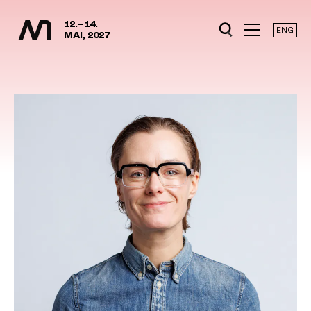
Mediedager
Hopp til hovedinnhold
12.–14.
ENG
MAI, 2027