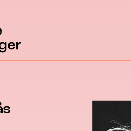
e
ger
ås