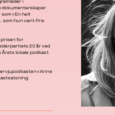
gramleder i
om dokumentarskaper
 som «En helt
», som hun vant Prix
tprisen for
iderpartiets 20 år ved
å Årets lokale podkast
intervjupodkasten «Anne
kastsatsning.