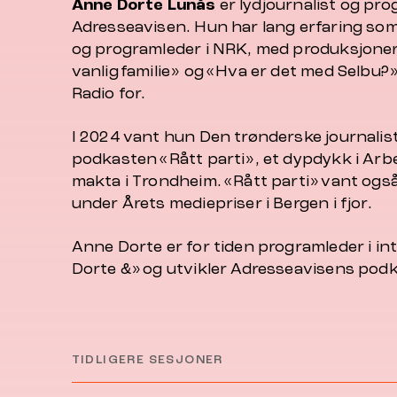
Anne Dorte
Lunås
er lydjournalist og pro
Adresseavisen. Hun har lang erfaring s
og programleder i NRK, med produksjoner
vanlig familie» og «Hva er det med Selbu?
Radio for.
I 2024 vant hun Den trønderske journalis
podkasten «Rått parti», et dypdykk i Arbe
makta i Trondheim. «Rått parti» vant ogs
under Årets mediepriser i Bergen i fjor.
Anne Dorte er for tiden programleder i 
Dorte &» og utvikler Adresseavisens pod
TIDLIGERE SESJONER