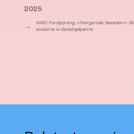
2025
NMD Fordypning: «Norge bak fasaden»: Sli
→
avslørte vi dødshjelperne