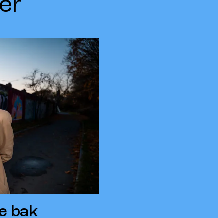
er
e bak