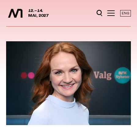
Mediedager
Hopp til hovedinnhold
12.–14.
ENG
MAI, 2027