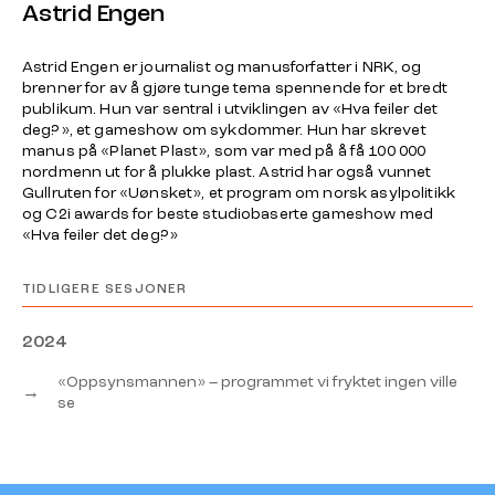
Astrid Engen
Astrid Engen er journalist og manusforfatter i NRK, og
brenner for av å gjøre tunge tema spennende for et bredt
publikum. Hun var sentral i utviklingen av «Hva feiler det
deg?», et gameshow om sykdommer. Hun har skrevet
manus på «Planet Plast», som var med på å få 100 000
nordmenn ut for å plukke plast. Astrid har også vunnet
Gullruten for «Uønsket», et program om norsk asylpolitikk
og C2i awards for beste studiobaserte gameshow med
«Hva feiler det deg?»
TIDLIGERE SESJONER
2024
«Oppsynsmannen» – programmet vi fryktet ingen ville
→
se