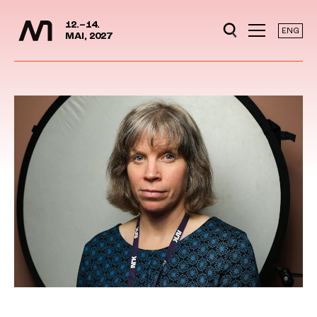
Mediedager
Hopp til hovedinnhold
12.–14.
ENG
MAI, 2027