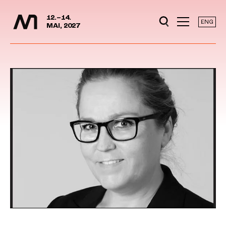
Mediedager
Hopp til hovedinnhold
12.–14.
ENG
MAI, 2027