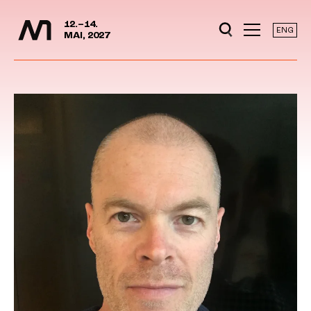
Mediedager
Hopp til hovedinnhold
12.–14.
ENG
MAI, 2027