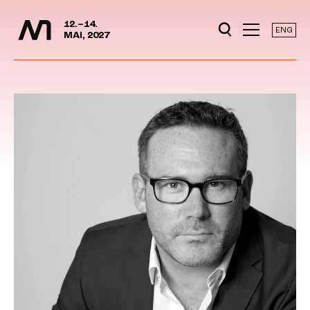
Mediedager
Hopp til hovedinnhold
12.–14.
ENG
MAI, 2027