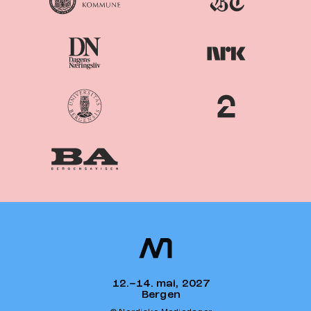
Nordiske
Nordic
Mediedager
Media Days
12.–14. mai, 2027
Bergen