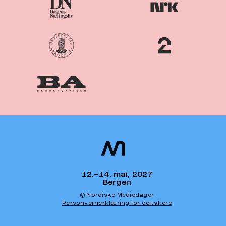
Nordiske
Nordic
Mediedager
Media Days
12.–14. mai, 2027
Bergen
© Nordiske Mediedager
Personvernerklæring for deltakere