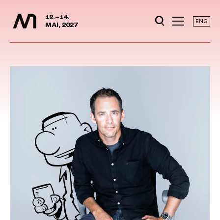
Mediedager
Hopp til hovedinnhold
12.–14.
ENG
MAI, 2027