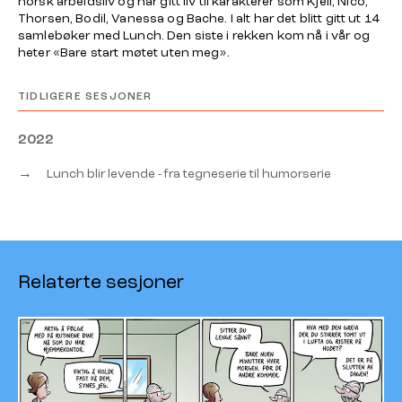
norsk arbeidsliv og har gitt liv til karakterer som Kjell, Nico,
Thorsen, Bodil, Vanessa og Bache. I alt har det blitt gitt ut 14
samlebøker med Lunch. Den siste i rekken kom nå i vår og
heter «Bare start møtet uten meg».
TIDLIGERE SESJONER
2022
→
Lunch blir levende - fra tegneserie til humorserie
Relaterte sesjoner