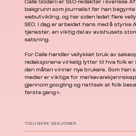
Calle Godani er SEO-redaktør i svenske A
bakgrunn som journalist før han begynte
webutvikling, og har siden ledet flere vel
SEO. I dag er arbeidet hans med å styrke
tjenester, en viktig del av avishusets sto
satsning.
For Calle handler vellykket bruk av søkeo
redaksjonene virkelig lytter til hva folk er
den måten vinner nye brukere. Som han si
medier er viktige for merkevarekjennskap
gjennom googling og nettsøk at folk besø
første gang».
TIDLIGERE SESJONER