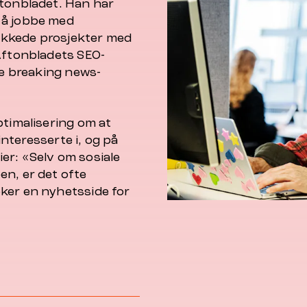
ftonbladet. Han har
 å jobbe med
lykkede prosjekter med
 Aftonbladets SEO-
re breaking news-
ptimalisering om at
 interesserte i, og på
er: «Selv om sosiale
en, er det ofte
ker en nyhetsside for