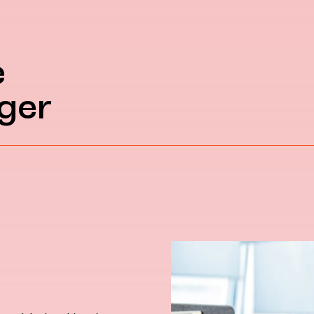
e
ger