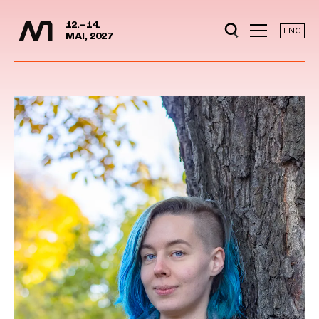
Mediedager
Hopp til hovedinnhold
12.–14.
ENG
MAI, 2027