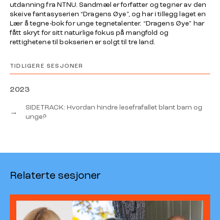
utdanning fra NTNU. Sandmæl er forfatter og tegner av den
skeive fantasyserien “Dragens Øye”, og har i tillegg laget en
Lær å tegne-bok for unge tegnetalenter. “Dragens Øye” har
fått skryt for sitt naturlige fokus på mangfold og
rettighetene til bokserien er solgt til tre land.
TIDLIGERE SESJONER
2023
SIDETRACK: Hvordan hindre lesefrafallet blant barn og
→
unge?
Relaterte sesjoner