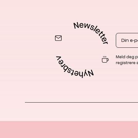
Email
Meld deg p
registrere