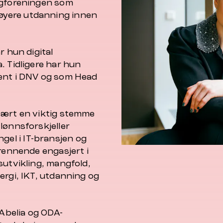
fagforeningen som
øyere utdanning innen
r hun digital
. Tidligere har hun
lent i DNV og som Head
vært en viktig stemme
lønnsforskjeller
el i IT-bransjen og
brennende engasjert i
sutvikling, mangfold,
ergi, IKT, utdanning og
 Abelia og ODA-