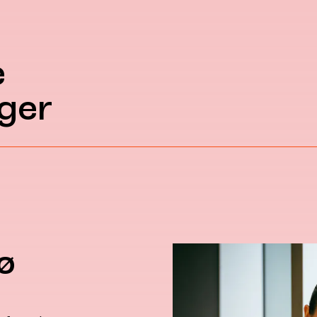
e
ger
ø