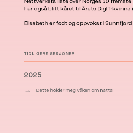
Nettverkets liste over Norges 50 fremste
har også blitt kåret til Årets DigIT-kvinne 
Elisabeth er født og oppvokst i Sunnfjord
TIDLIGERE SESJONER
2025
→
Dette holder meg våken om natta!