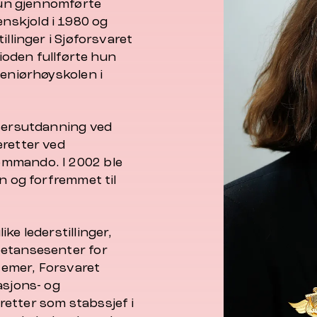
 Hun gjennomførte
nskjold i 1980 og
llinger i Sjøforsvaret
rioden fullførte hun
geniørhøyskolen i
isersutdanning ved
eretter ved
ommando. I 2002 ble
n og forfremmet til
ke lederstillinger,
petansesenter for
temer, Forsvaret
asjons- og
etter som stabssjef i