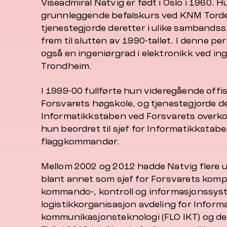
Viseadmiral Natvig er født i Oslo i 1960.
grunnleggende befalskurs ved KNM Torde
tjenestegjorde deretter i ulike sambandssti
frem til slutten av 1990-tallet. I denne pe
også en ingeniørgrad i elektronikk ved in
Trondheim.
I 1999-00 fullførte hun videregående off
Forsvarets høgskole, og tjenestegjorde d
Informatikkstaben ved Forsvarets overk
hun beordret til sjef for Informatikkstabe
flaggkommandør.
Mellom 2002 og 2012 hadde Natvig flere uli
blant annet som sjef for Forsvarets kom
kommando-, kontroll og informasjonssys
logistikkorganisasjon avdeling for Inform
kommunikasjonsteknologi (FLO IKT) og der