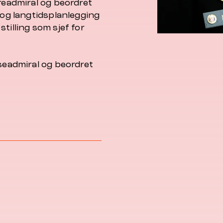
treadmiral og beordret
 og langtidsplanlegging
tilling som sjef for
iseadmiral og beordret