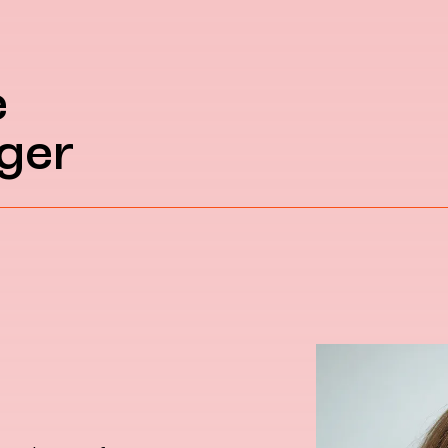
e
ger