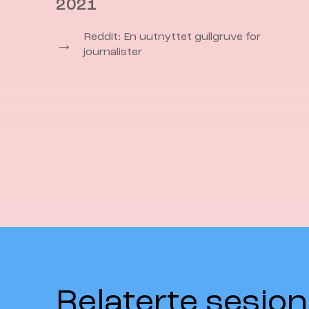
2021
Reddit: En uutnyttet gullgruve for
→
journalister
Relaterte sesjon