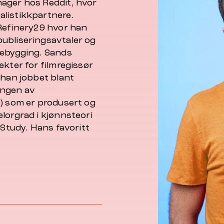
nager hos Reddit, hvor
alistikkpartnere.
 Refinery29 hvor han
ubliseringsavtaler og
rebygging. Sands
ekter for filmregissør
 han jobbet blant
ingen av
8) som er produsert og
lorgrad i kjønnsteori
 Study. Hans favoritt