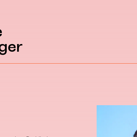
e
ger