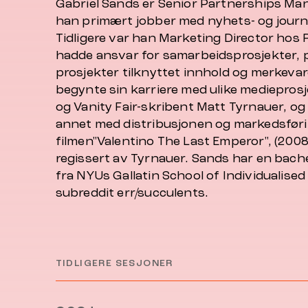
Gabriel Sands er Senior Partnerships Ma
han primært jobber med nyhets- og journ
Tidligere var han Marketing Director hos
hadde ansvar for samarbeidsprosjekter, p
prosjekter tilknyttet innhold og merkeva
begynte sin karriere med ulike medieprosj
og Vanity Fair-skribent Matt Tyrnauer, og
annet med distribusjonen og markedsfør
filmen"Valentino The Last Emperor", (200
regissert av Tyrnauer. Sands har en bache
fra NYUs Gallatin School of Individualised
subreddit err/succulents.
TIDLIGERE SESJONER