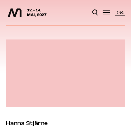
Mediedager
Hopp til hovedinnhold
12.–14.
ENG
MAI, 2027
Hanna Stjärne