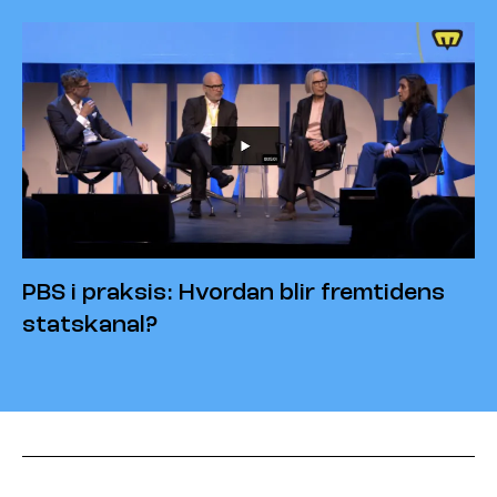
PBS i praksis: Hvordan blir fremtidens
statskanal?