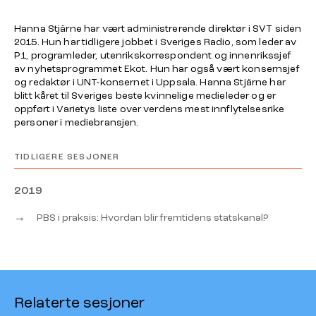
Hanna Stjärne har vært administrerende direktør i SVT siden
2015. Hun har tidligere jobbet i Sveriges Radio, som leder av
P1, programleder, utenrikskorrespondent og innenrikssjef
av nyhetsprogrammet
Ekot
. Hun har også vært konsernsjef
og redaktør i UNT-konsernet i Uppsala. Hanna Stjärne har
blitt kåret til Sveriges beste kvinnelige medieleder og er
oppført i
Varietys
liste over verdens mest innflytelsesrike
personer i mediebransjen.
TIDLIGERE SESJONER
2019
→
PBS i praksis: Hvordan blir fremtidens statskanal?
Relaterte sesjoner