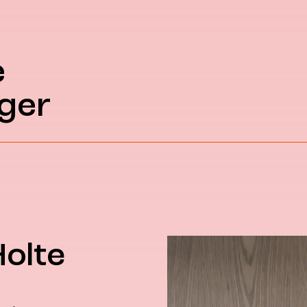
e
ger
Holte