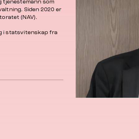
lig tjenestemann som
orvaltning. Siden 2020 er
toratet (NAV)
.
 i statsvitenskap fra