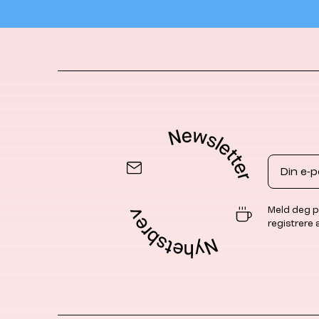
Email
Meld deg p
registrere