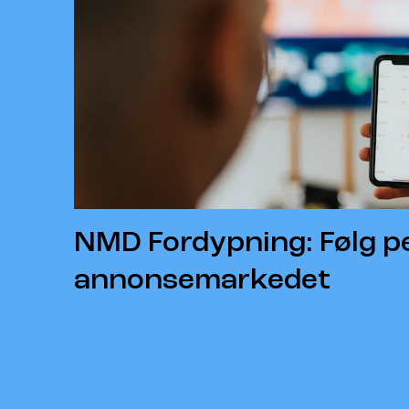
NMD Fordypning: Følg p
annonsemarkedet