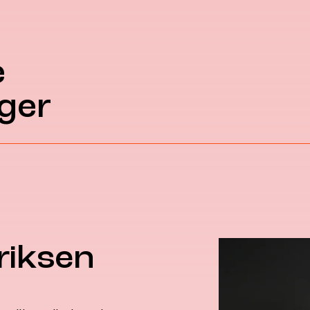
e
ger
riksen