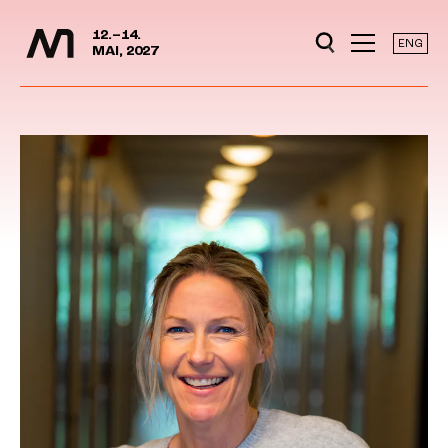
Mediedager
Hopp til hovedinnhold
12.–14.
ENG
MAI, 2027