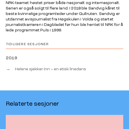
NRK-teamet høstet priser både nasjonalt og internasjonalt.
Serien er også solgt til flere land. I 2018 ble Sandvig kåret til
beste kvinnelige programleder under
Gullruten
. Sandvig er
utdannet avisjournalist fra Høgskulen i Volda og startet
journalistkarrieren i Dagbladet før hun ble hentet til NRK for å
lede programmet
Puls
i 1999.
TIDLIGERE SESJONER
2019
→
Helene sjekker inn – en etisk linedans
Relaterte sesjoner