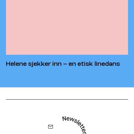
Helene sjekker inn – en etisk linedans