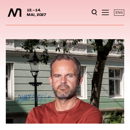
Mediedager
Hopp til hovedinnhold
12.–14.
ENG
MAI, 2027