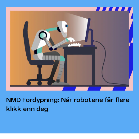
NMD Fordypning: Når robotene får flere
klikk enn deg