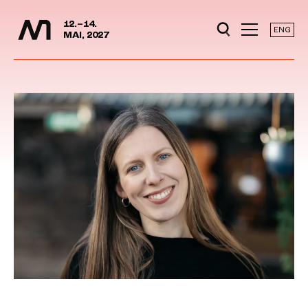
Mediedager
Hopp til hovedinnhold
12.–14.
ENG
MAI, 2027