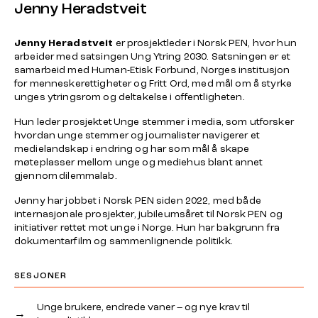
Jenny Heradstveit
Jenny Heradstveit
er prosjektleder i Norsk PEN, hvor hun
arbeider med satsingen Ung Ytring 2030. Satsningen er et
samarbeid med Human-Etisk Forbund, Norges institusjon
for menneskerettigheter og Fritt Ord, med mål om å styrke
unges ytringsrom og deltakelse i offentligheten.
Hun leder prosjektet
Unge stemmer i media
, som utforsker
hvordan unge stemmer og journalister navigerer et
medielandskap i endring og har som mål å skape
møteplasser mellom unge og mediehus blant annet
gjennom
dilemmalab
.
Jenny har jobbet i Norsk PEN siden 2022, med både
internasjonale prosjekter, jubileumsåret til Norsk PEN og
initiativer rettet mot unge i Norge. Hun har bakgrunn fra
dokumentarfilm og sammenlignende politikk.
SESJONER
Unge brukere, endrede vaner – og nye krav til
→