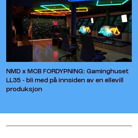
NMD x MCB FORDYPNING: Gaminghuset
LL35 - bli med på innsiden av en ellevill
produksjon