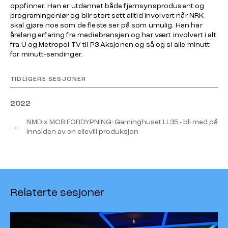
oppfinner. Han er utdannet både fjernsynsprodusent og
programingeniør og blir stort sett alltid involvert når NRK
skal gjøre noe som de fleste ser på som umulig. Han har
årelang erfaring fra mediebransjen og har vært involvert i alt
fra U og Metropol TV til P3-Aksjonen og så og si alle minutt
for minutt-sendinger.
TIDLIGERE SESJONER
2022
NMD x MCB FORDYPNING: Gaminghuset LL35 - bli med på
→
innsiden av en ellevill produksjon
Relaterte sesjoner