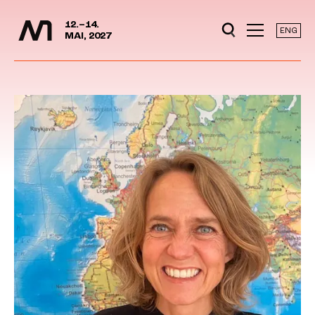
Mediedager
Hopp til hovedinnhold
12.–14.
ENG
MAI, 2027