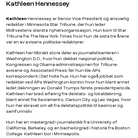
Kathleen Hennessey
Kathleen
Hennessey er
Senior Vice President
og ansvarlig
redaktør i
Minnesota Star Tribune
, der hun leder
Midtvestens største nyhetsorganisasjon. Hun kom til
Star
Tribune
fra
The New York Times
hvor hun de siste tre årene
var en av avisens politiske redaktører.
Kathleen har tilbrakt store deler av journalistkarrieren i
Washington D.C., hvor hun dekket nasjonal politikk,
Kongressen og Obama-administrasjonen for Tribune-
avisene og Associated Press, før hun ble APs
korrespondent i Det hvite hus. Hun har også jobbet som
redaktør ved APs Washington-kontor hvor hun blant annet
ledet dekningen av Donald Trumps første presidentperiode.
Kathleen har bred erfaring fra delstats- og lokaldekning,
blant annet fra Sacramento, Carson City og Las Vegas, hvor
hun har skrevet om alt fra delstatspolitikk til kasinoer og
samfunnsliv.
Hun har en mastergrad i journalistikk fra University of
California, Berkeley, og en bachelorgrad i historie fra Boston
College. Kathleen bor i Minneapolis.