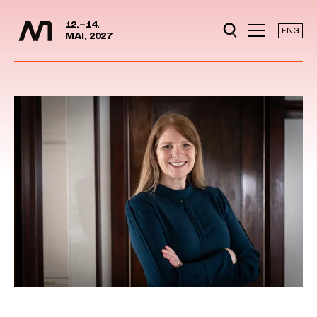
Mediedager
Hopp til hovedinnhold
12.–14.
ENG
MAI, 2027