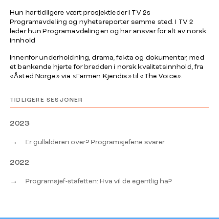
Hun har tidligere vært prosjektleder i TV 2s
Programavdeling og nyhetsreporter samme sted. I TV 2
leder hun Programavdelingen og har ansvar for alt av norsk
innhold
innenfor underholdning, drama, fakta og dokumentar, med
et bankende hjerte for bredden i norsk kvalitetsinnhold, fra
«Åsted Norge» via «Farmen Kjendis» til «The Voice».
TIDLIGERE SESJONER
2023
→
Er gullalderen over? Programsjefene svarer
2022
→
Programsjef-stafetten: Hva vil de egentlig ha?