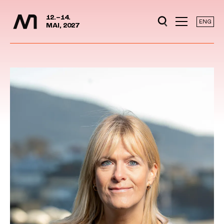
Mediedager
Hopp til hovedinnhold
12.–14.
ENG
MAI, 2027