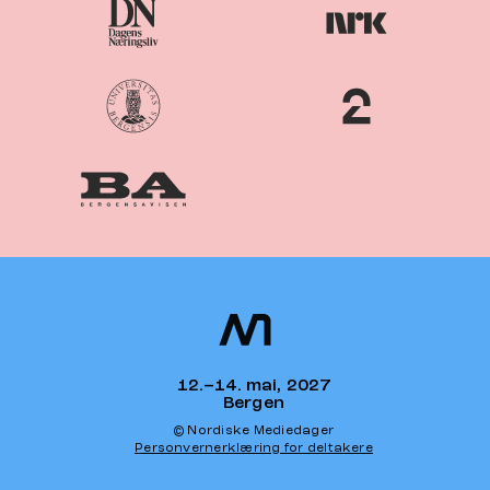
Nordiske
Nordic
Mediedager
Media Days
12.–14. mai, 2027
Bergen
© Nordiske Mediedager
Personvernerklæring for deltakere