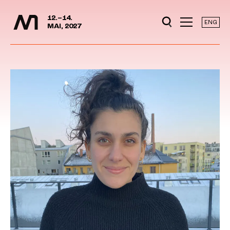
Mediedager
Hopp til hovedinnhold
12.–14.
ENG
MAI, 2027