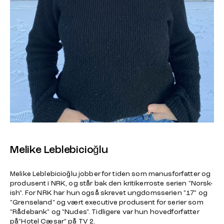
Melike Leblebicioğlu
Melike Leblebicioğlu jobber for tiden som manusforfatter og
produsent i NRK, og står bak den kritikerroste serien "Norsk-
ish". For NRK har hun også skrevet ungdomsserien "17" og
"Grenseland" og vært executive produsent for serier som
"Rådebank" og "Nudes". Tidligere var hun hovedforfatter
på"Hotel Cæsar" på TV 2.