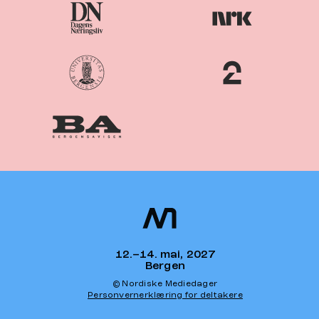
Nordiske
Nordic
Mediedager
Media Days
12.–14. mai, 2027
Bergen
© Nordiske Mediedager
Personvernerklæring for deltakere