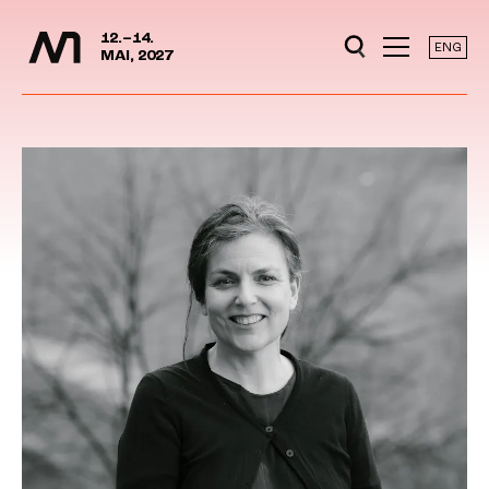
Mediedager
Hopp til hovedinnhold
12.–14.
ENG
MAI, 2027