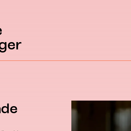
e
ger
nde