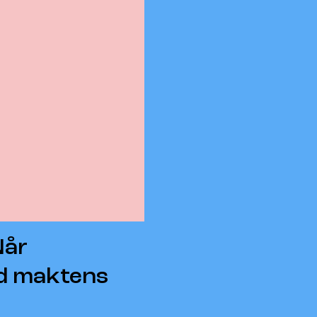
Når
ed maktens