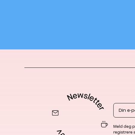
Email
Meld deg p
registrere