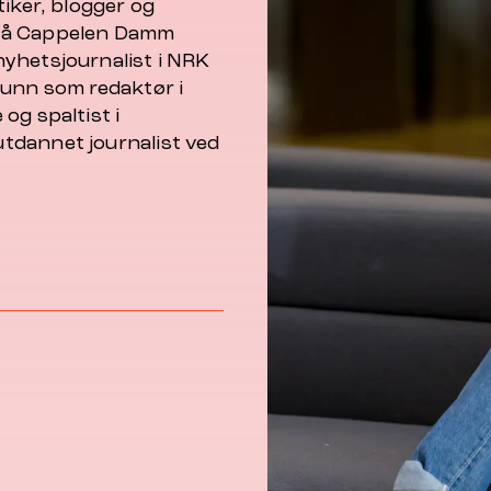
tiker, blogger og
 på Cappelen Damm
yhetsjournalist i NRK
runn som redaktør i
og spaltist i
tdannet journalist ved