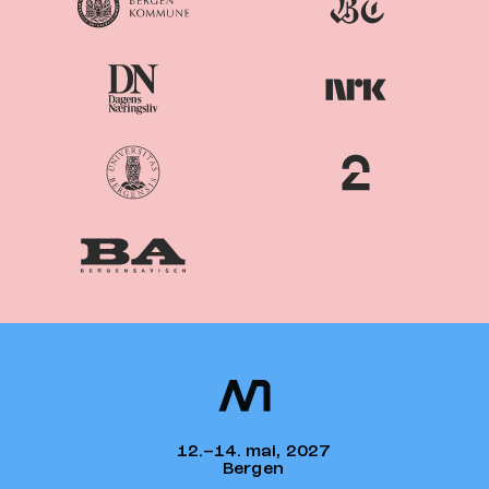
Nordiske
Nordic
Mediedager
Media Days
12.–14. mai, 2027
Bergen