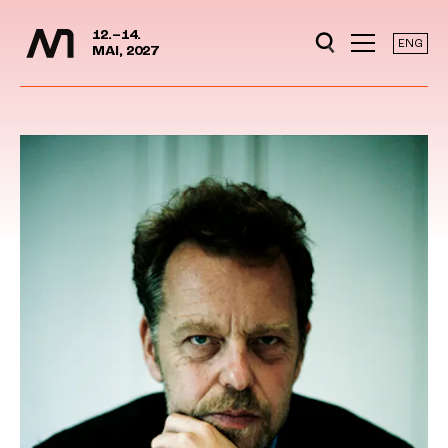
Mediedager
Hopp til hovedinnhold
12.–14.
ENG
MAI, 2027