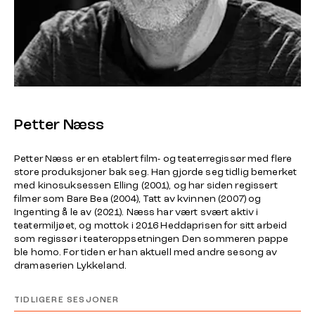
Petter Næss
Petter Næss er en etablert film- og teaterregissør med flere
store produksjoner bak seg. Han gjorde seg tidlig bemerket
med kinosuksessen
Elling
(2001), og har siden regissert
filmer som
Bare Bea
(2004),
Tatt av kvinnen
(2007) og
Ingenting å le av
(2021). Næss har vært svært aktiv i
teatermiljøet, og mottok i 2016 Heddaprisen for sitt arbeid
som regissør i teateroppsetningen
Den sommeren pappe
ble homo.
For tiden er han aktuell med andre sesong av
dramaserien
Lykkeland
.
TIDLIGERE SESJONER