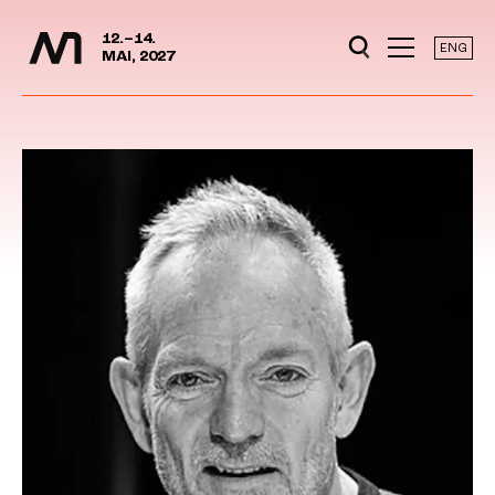
Mediedager
Hopp til hovedinnhold
12.–14.
ENG
MAI, 2027