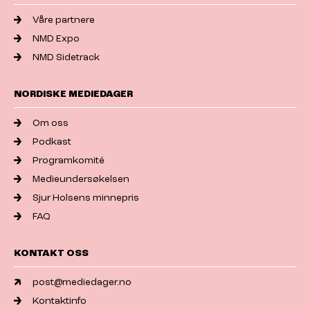
Våre partnere
NMD Expo
NMD Sidetrack
NORDISKE MEDIEDAGER
Om oss
Podkast
Programkomité
Medieundersøkelsen
Sjur Holsens minnepris
FAQ
KONTAKT OSS
post@mediedager.no
Kontaktinfo