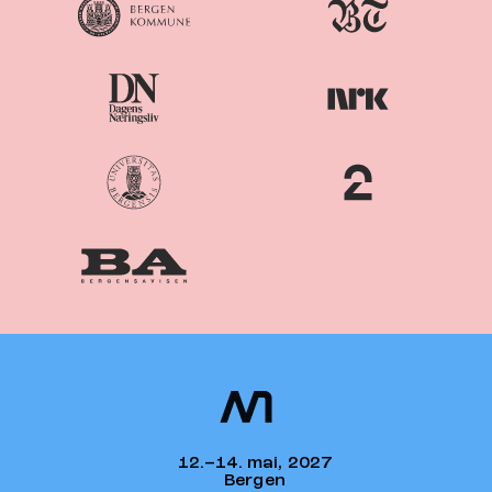
Nordiske
Nordic
Mediedager
Media Days
12.–14. mai, 2027
Bergen