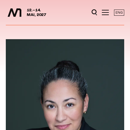
Mediedager
Hopp til hovedinnhold
12.–14.
ENG
MAI, 2027