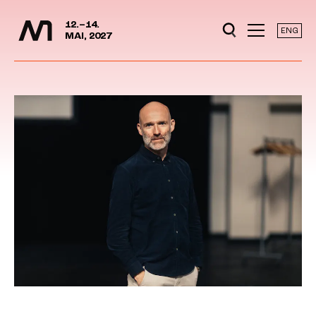
Mediedager
Hopp til hovedinnhold
12.–14.
ENG
MAI, 2027