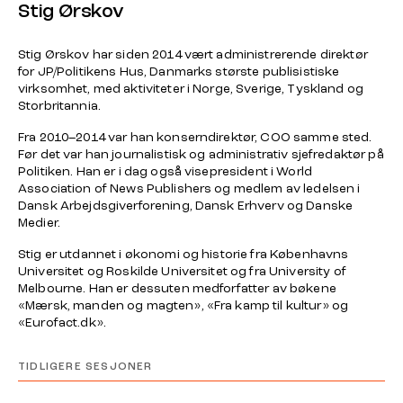
Stig Ørskov
Stig Ørskov har siden 2014 vært administrerende direktør
for JP/Politikens Hus, Danmarks største publisistiske
virksomhet, med aktiviteter i Norge, Sverige, Tyskland og
Storbritannia.
Fra 2010–2014 var han konserndirektør, COO samme sted.
Før det var han journalistisk og administrativ sjefredaktør på
Politiken. Han er i dag også visepresident i World
Association of News Publishers og medlem av ledelsen i
Dansk Arbejdsgiverforening, Dansk Erhverv og Danske
Medier.
Stig er utdannet i økonomi og historie fra Københavns
Universitet og Roskilde Universitet og fra University of
Melbourne. Han er dessuten medforfatter av bøkene
«Mærsk, manden og magten», «Fra kamp til kultur» og
«Eurofact.dk».
TIDLIGERE SESJONER