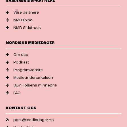
SAMARBEIDSPARTNERE
Våre partnere
NMD Expo
NMD Sidetrack
NORDISKE MEDIEDAGER
Om oss
Podkast
Programkomité
Medieundersøkelsen
Sjur Holsens minnepris
FAQ
KONTAKT OSS
post@mediedager.no