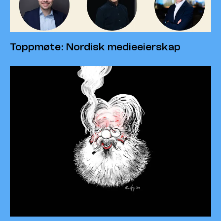
Toppmøte: Nordisk medieeierskap