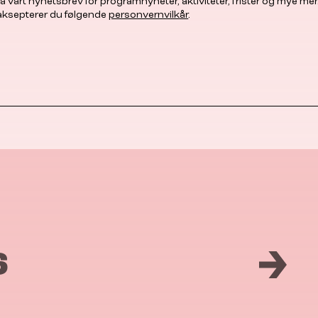
å vårt nyhetsbrev for programnyheter, aktiviteter, frister og mye mer
 aksepterer du følgende
personvernvilkår
.
6