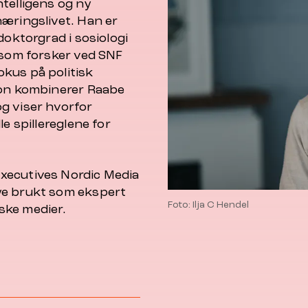
telligens og ny
næringslivet. Han er
doktorgrad i sosiologi
 som forsker ved SNF
kus på politisk
jon kombinerer Raabe
g viser hvorfor
e spillereglene for
xecutives Nordic Media
ye brukt som ekspert
Foto: Ilja C Hendel
ske medier.