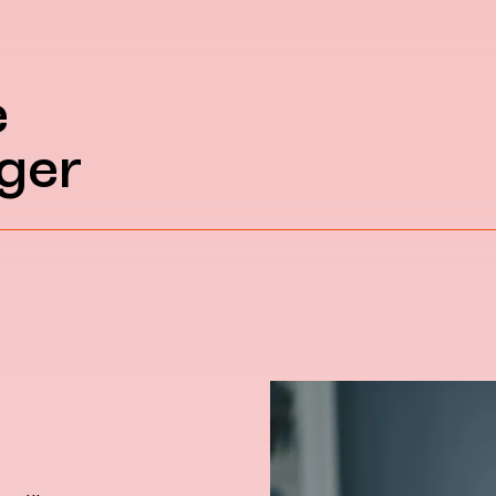
e
ger