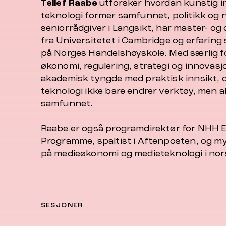
Tellef Raabe
utforsker hvordan kunstig in
teknologi former samfunnet, politikk og 
seniorrådgiver i Langsikt, har master- og 
fra Universitetet i Cambridge og erfaring
på Norges Handelshøyskole. Med særlig fo
økonomi, regulering, strategi og innovas
akademisk tyngde med praktisk innsikt, o
teknologi ikke bare endrer verktøy, men all
samfunnet.
Raabe er også programdirektør for NHH E
Programme, spaltist i Aftenposten, og m
på medieøkonomi og medieteknologi i nor
SESJONER